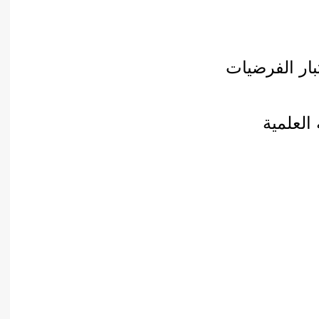
أدب عربي
الفكر والفلسفة
الإعلام والاتصال
بار الفرضيات
التنمية البشرية وتطوير الذات
دراسات في التاريخ
دراسات قانونية
علوم الفقه والحديث