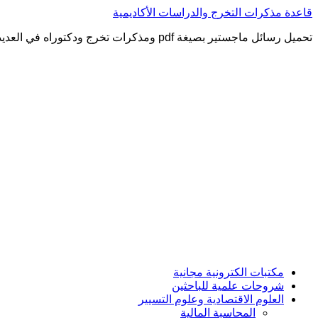
التجاوز
قاعدة مذكرات التخرج والدراسات الأكاديمية
إلى
تحميل رسائل ماجستير بصيغة pdf ومذكرات تخرج ودكتوراه في العديد من التخصصات العلمية
المحتوى
مكتبات الكترونية مجانية
شروحات علمية للباحثين
العلوم الاقتصادية وعلوم التسيير
المحاسبة المالية