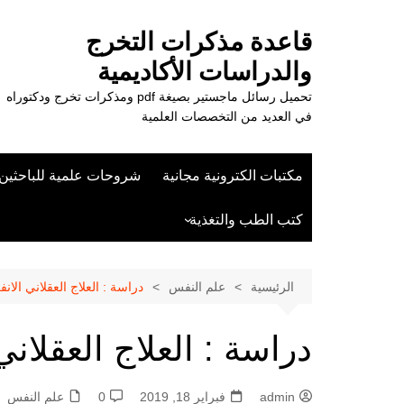
لتجاوز
لى
قاعدة مذكرات التخرج
لمحتوى
والدراسات الأكاديمية
تحميل رسائل ماجستير بصيغة pdf ومذكرات تخرج ودكتوراه
في العديد من التخصصات العلمية
مكتبات الكترونية مجانية
شروحات علمية للباحثين
كتب الطب والتغذية
علوم الزراعة
الرئيسية
علم النفس
دراسة : العلاج العقلاني الانفعال
دراسة : العلاج العقلاني ا
admin
فبراير 18, 2019
0
علم النفس