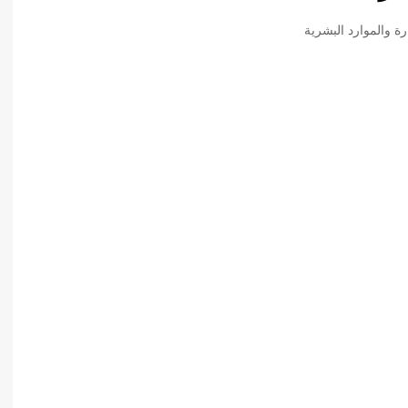
أدب عربي
رة والموارد البشرية
الفكر والفلسفة
الإعلام والاتصال
التنمية البشرية وتطوير الذات
دراسات في التاريخ
دراسات قانونية
علوم الفقه والحديث