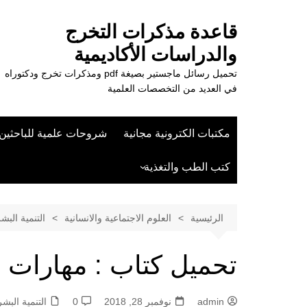
لتجاوز
لى
قاعدة مذكرات التخرج
لمحتوى
والدراسات الأكاديمية
تحميل رسائل ماجستير بصيغة pdf ومذكرات تخرج ودكتوراه
في العديد من التخصصات العلمية
مكتبات الكترونية مجانية
شروحات علمية للباحثين
كتب الطب والتغذية
علوم الزراعة
الرئيسية
العلوم الاجتماعية والانسانية
التنمية البش
تحميل كتاب : مهارات القي
admin
نوفمبر 28, 2018
0
التنمية البش