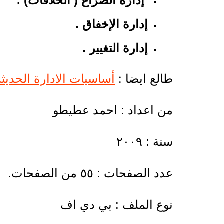
إدارة الصراع ( الخلافات) .
إدارة الإخفاق .
إدارة التغيير .
طالع ايضا :
أساسيات الادارة الحديثة df
من اعداد : احمد عطيطو
سنة : ٢٠٠٩
عدد الصفحات : ٥٥ من الصفحات.
نوع الملف : بي دي اف