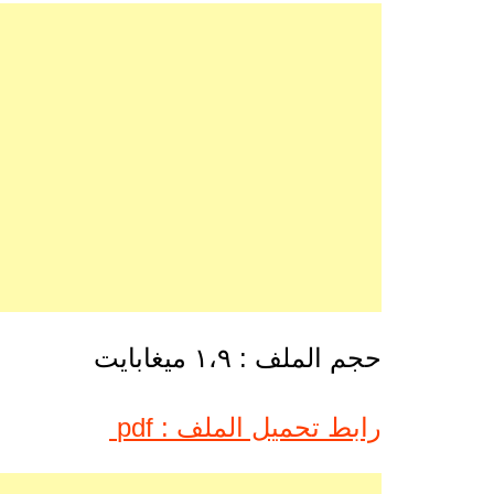
حجم الملف : ١،٩ ميغابايت
رابط تحميل الملف : pdf