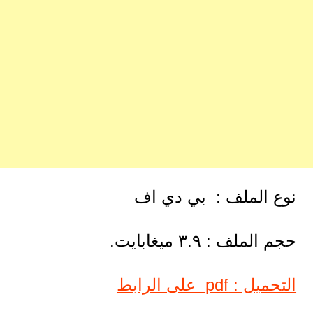
نوع الملف : بي دي اف
حجم الملف : ٣.٩ ميغابايت.
التحميل : pdf على الرابط