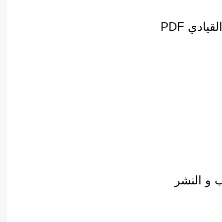
أدب عربي
الفكر والفلسفة
يادي PDF
الإعلام والاتصال
التنمية البشرية وتطوير الذات
دراسات في التاريخ
دراسات قانونية
علوم الفقه والحديث
ب و النشر