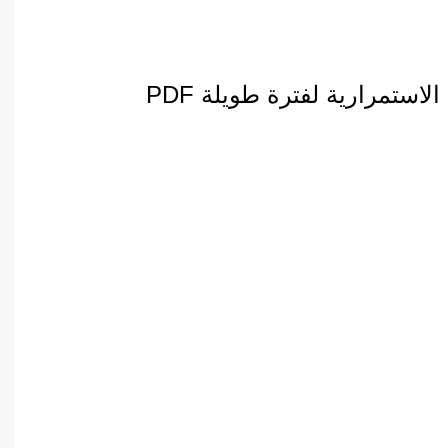
أدب عربي
الفكر والفلسفة
الإعلام والاتصال
لاستمرارية لفترة طويلة PDF
التنمية البشرية وتطوير الذات
دراسات في التاريخ
دراسات قانونية
علوم الفقه والحديث