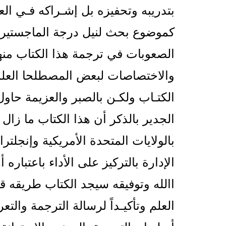
بتدريبه وتحفيزه بل إشـراكه فـي العل
كموضوع بحث لنيل درجة الماجستير 
الصعوبات في ترجمة هذا الكتاب منه
والاختصاصات لبعض المصطلحا العلمي
الكتـاب ولكـن بالصبر والعزيمة حاو
الجدير بالذكر أن هذا الكتاب ما زا
بالولايات المتحدة الأمريكية وإنجلت
الإدارة بالتركيز على الأداء باعتباره
االله وتوفيقه سيجد الكتاب طريقه قري
العلم وتأكيـداً لرسالة الترجمة والت