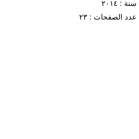
سنة : ٢٠١٤
عدد الصفحات : ٢٣